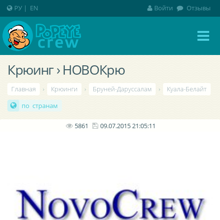
РУ
|
EN
Войти
Отзывы
Крюинг › НОВОКрю
Главная
›
Крюинги
›
Бруней-Даруссалам
›
Куала-Белайт
по странам
5861
09.07.2015 21:05:11