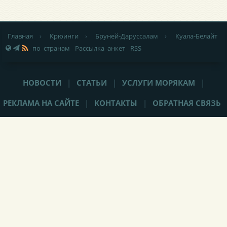
Главная
›
Крюинги
›
Бруней-Даруссалам
›
Куала-Белайт
по странам
Рассылка анкет
RSS
НОВОСТИ
|
СТАТЬИ
|
УСЛУГИ МОРЯКАМ
|
РЕКЛАМА НА САЙТЕ
|
КОНТАКТЫ
|
ОБРАТНАЯ СВЯЗЬ
При любом использовании материалов сайта,
не закрытая от
индексации гиперссылка
(hyperlink) на Popeye-Crew.com обязательна.
Администрация сайта «Popeye-Crew.com» не имеет никакого
отношения к морским агентствам и
не оказывает прямого
содействия в трудоустройстве
. Ответственность за содержание
объявлений (вакансий, резюме, комментариев) несут их авторы.
Подать объявление (вакансию/резюме/крюинг) без регистрации