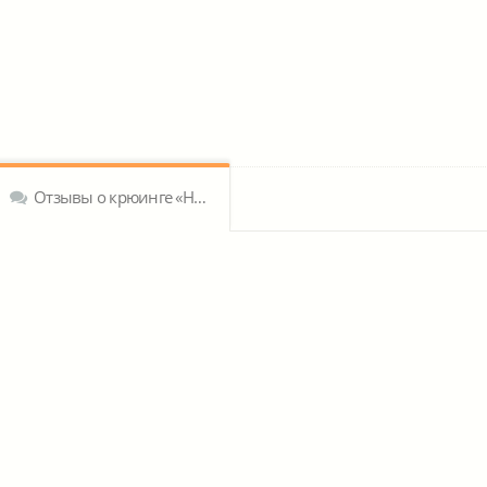
Отзывы о крюинге «НОВОКрю»