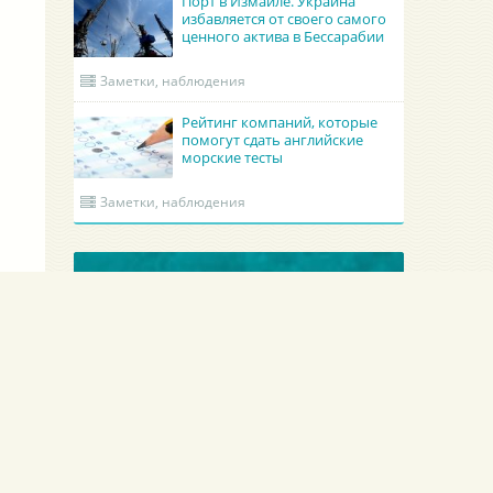
Порт в Измаиле. Украина
избавляется от своего самого
ценного актива в Бессарабии
Заметки, наблюдения
Рейтинг компаний, которые
помогут сдать английские
морские тесты
Заметки, наблюдения
ОБНОВЛЕННЫЕ КРУИНГИ
Гроно Шиппинг Эдженси
Academy Maritime Services Ltd.
B
GRONO SHIPPING AGENCY Spolka z o.o.
Academy Maritime Services Ltd.
B
Польша
Гдыня
Г