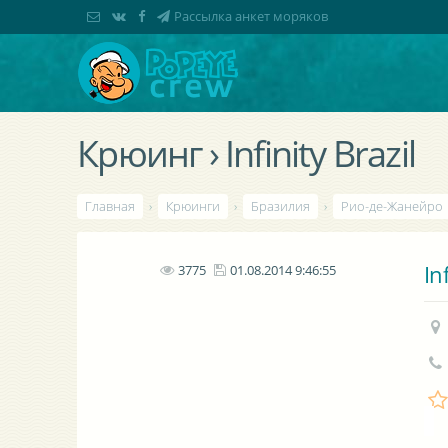
Рассылка анкет моряков
Крюинг › Infinity Brazil
Главная
›
Крюинги
›
Бразилия
›
Рио-де-Жанейро
In
3775
01.08.2014 9:46:55