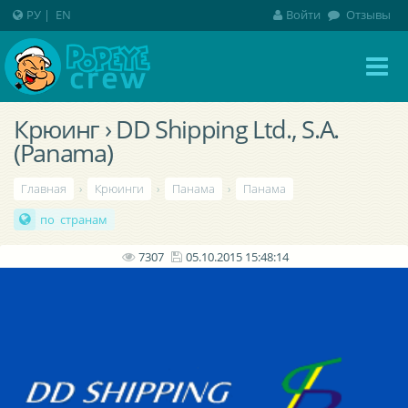
РУ
|
EN
Войти
Отзывы
Крюинг › DD Shipping Ltd., S.A.
(Panama)
Главная
›
Крюинги
›
Панама
›
Панама
по странам
7307
05.10.2015 15:48:14