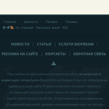
Главная
›
Крюинги
›
Панама
›
Панама
по странам
Рассылка анкет
RSS
НОВОСТИ
|
СТАТЬИ
|
УСЛУГИ МОРЯКАМ
|
РЕКЛАМА НА САЙТЕ
|
КОНТАКТЫ
|
ОБРАТНАЯ СВЯЗЬ
При любом использовании материалов сайта,
не закрытая от
индексации гиперссылка
(hyperlink) на Popeye-Crew.com обязательна.
Администрация сайта «Popeye-Crew.com» не имеет никакого
отношения к морским агентствам и
не оказывает прямого
содействия в трудоустройстве
. Ответственность за содержание
объявлений (вакансий, резюме, комментариев) несут их авторы.