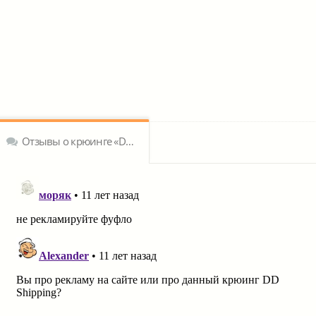
Отзывы о крюинге «DD Shipping Ltd., S.A. (Panama)»