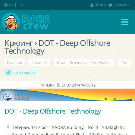
РУ
|
EN
Войти
Отзывы
Крюинг › DOT - Deep Offshore
Technology
Главная
›
Крюинги
›
Иран, Исламская Республика
›
Тегеран
по странам
4387
31.07.2014 14:50:12
DOT - Deep Offshore Technology
Тегеран, 1st Floor - SADRA Building - No. 3 - Shafagh St. - 
Shahid Dadman Blvd Paknejad Blvd. - 7th Phase, Shahrak-