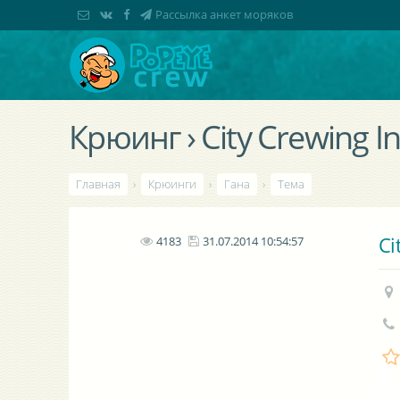
Рассылка анкет моряков
Крюинг › City Crewing In
Главная
›
Крюинги
›
Гана
›
Тема
Ci
4183
31.07.2014 10:54:57