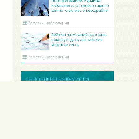
Порт в Измаиле. Украина
избавляется от своего самого
ценного актива в Бессарабии
Заметки, наблюдения
Рейтинг компаний, которые
помогут сдать английские
морские тесты
Заметки, наблюдения
ОБНОВЛЕННЫЕ КРУИНГИ
Academy Maritime Services Ltd.
BATUMI PORT PILOT LTD
Academy Maritime Services Ltd.
BATUMI PORT PILOT LTD
Грузия
Батуми