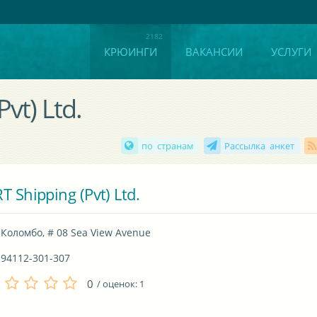
КРЮИНГИ
ВАКАНСИИ
УСЛУГИ
vt) Ltd.
по странам
Рассылка анкет
T Shipping (Pvt) Ltd.
Коломбо, # 08 Sea View Avenue
94112-301-307
0
/ оценок:
1