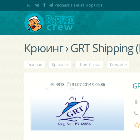
Рассылка анкет моряков
Крюинг › GRT Shipping (P
Главная
›
Крюинги
›
Шри-Ланка
›
Коломбо
GR
4318
31.07.2014 9:05:36