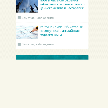
Порт в Измаиле. Украина
избавляется от своего самого
ценного актива в Бессарабии
Заметки, наблюдения
Рейтинг компаний, которые
помогут сдать английские
морские тесты
Заметки, наблюдения
ОБНОВЛЕННЫЕ КРУИНГИ
Гроно Шиппинг Эдженси
Academy Maritime Services Ltd.
GRONO SHIPPING AGENCY Spolka z o.o.
Academy Maritime Services Ltd.
Польша
Гдыня