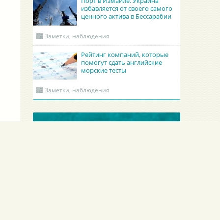
Порт в Измаиле. Украина
избавляется от своего самого
ценного актива в Бессарабии
Заметки, наблюдения
Рейтинг компаний, которые
помогут сдать английские
морские тесты
Заметки, наблюдения
ОБНОВЛЕННЫЕ КРУИНГИ
Academy Maritime Services Ltd.
BATUMI PORT PILO
Academy Maritime Services Ltd.
BATUMI PORT PILOT L
Польша
Гдыня
Грузия
Батуми