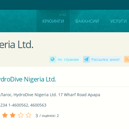
КРЮИНГИ
ВАКАНСИИ
УСЛУГИ
ria Ltd.
по странам
Рассылка анкет
droDive Nigeria Ltd.
Лагос, HydroDive Nigeria Ltd. 17 Wharf Road Apapa
234 1-4600562, 4600563
3
/ оценок:
2