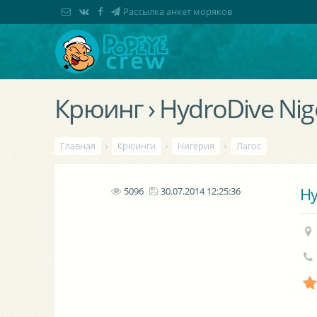
Рассылка анкет моряков
Крюинг › HydroDive Nige
Главная
›
Крюинги
›
Нигерия
›
Лагос
Hy
5096
30.07.2014 12:25:36