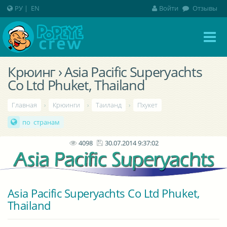
РУ
|
EN
Войти
Отзывы
Крюинг › Asia Pacific Superyachts
Co Ltd Phuket, Thailand
Главная
›
Крюинги
›
Таиланд
›
Пхукет
по странам
4098
30.07.2014 9:37:02
Asia Pacific Superyachts Co Ltd Phuket,
Thailand