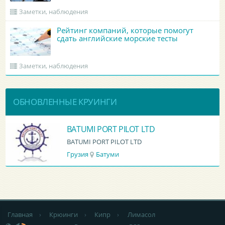
Заметки, наблюдения
Рейтинг компаний, которые помогут
сдать английские морские тесты
Заметки, наблюдения
ОБНОВЛЕННЫЕ КРУИНГИ
BATUMI PORT PILOT LTD
BATUMI PORT PILOT LTD
Грузия
Батуми
Главная
›
Крюинги
›
Кипр
›
Лимасол