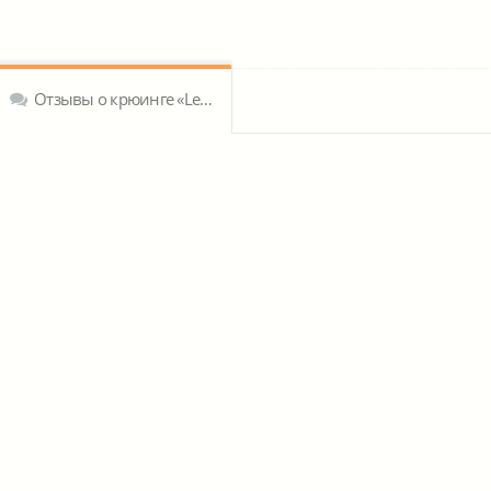
Отзывы о крюинге «Lemissoler Cyprus SC»