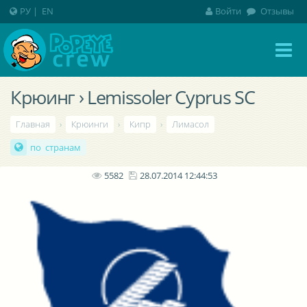
РУ
|
EN
Войти
Отзывы
Крюинг › Lemissoler Cyprus SC
Главная
›
Крюинги
›
Кипр
›
Лимасол
по странам
5582
28.07.2014 12:44:53