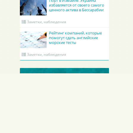
Порт в Измаиле. Украина
избавляется от своего самого
ценного актива в Бессарабии
Заметки, наблюдения
Рейтинг компаний, которые
помогут сдать английские
морские тесты
Заметки, наблюдения
ОБНОВЛЕННЫЕ КРУИНГИ
Гроно Шиппинг Эдженси
Academy Maritime Services Ltd.
GRONO SHIPPING AGENCY Spolka z o.o.
Academy Maritime Services Ltd.
Польша
Гдыня