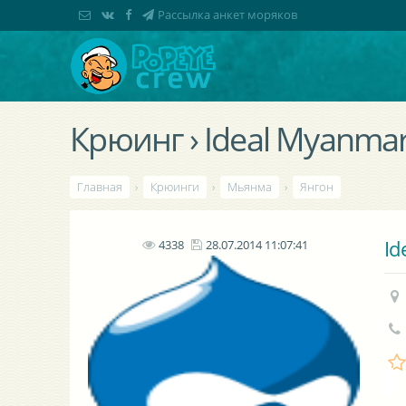
Рассылка анкет моряков
Крюинг › Ideal Myanma
Главная
›
Крюинги
›
Мьянма
›
Янгон
Id
4338
28.07.2014 11:07:41