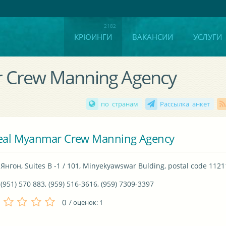
КРЮИНГИ
ВАКАНСИИ
УСЛУГИ
r Crew Manning Agency
по странам
Рассылка анкет
eal Myanmar Crew Manning Agency
Янгон, Suites B -1 / 101, Minyekyawswar Bulding, postal code 1121
(951) 570 883, (959) 516-3616, (959) 7309-3397
0
/ оценок:
1