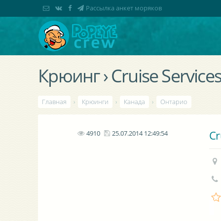
Рассылка анкет моряков
Крюинг › Cruise Services
Главная
›
Крюинги
›
Канада
›
Онтарио
Cr
4910
25.07.2014 12:49:54