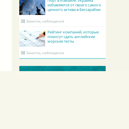
Порт в Измаиле. Украина
избавляется от своего самого
ценного актива в Бессарабии
Заметки, наблюдения
Рейтинг компаний, которые
помогут сдать английские
морские тесты
Заметки, наблюдения
ОБНОВЛЕННЫЕ КРУИНГИ
Гроно Шиппинг Эдженси
Academy Maritime Services Ltd.
GRONO SHIPPING AGENCY Spolka z o.o.
Academy Maritime Services Ltd.
Польша
Гдыня