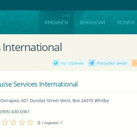
КРЮИНГИ
ВАКАНСИИ
УСЛУГИ
 International
по странам
Рассылка анкет
uise Services International
Онтарио, 601 Dundas Street West, Box 24070 Whitby
(905) 430-0361
0
/ оценок:
1