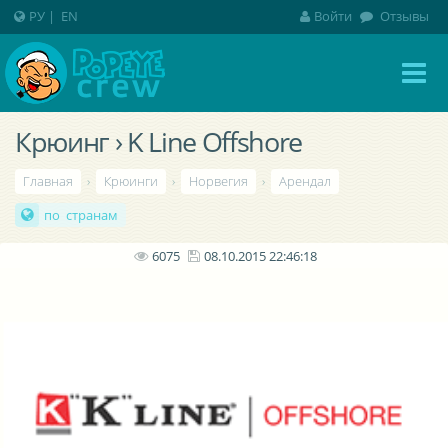
РУ
|
EN
Войти
Отзывы
Крюинг › K Line Offshore
Главная
›
Крюинги
›
Норвегия
›
Арендал
по странам
6075
08.10.2015 22:46:18