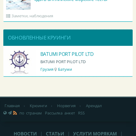
Заметки, наблюдения
ОБНОВЛЕННЫЕ КРУИНГИ
BATUMI PORT PILOT LTD
BATUMI PORT PILOT LTD
Грузия
Батуми
Главная
›
Крюинги
›
Норвегия
›
Арендал
по странам
Рассылка анкет
RSS
НОВОСТИ
|
СТАТЬИ
|
УСЛУГИ МОРЯКАМ
|