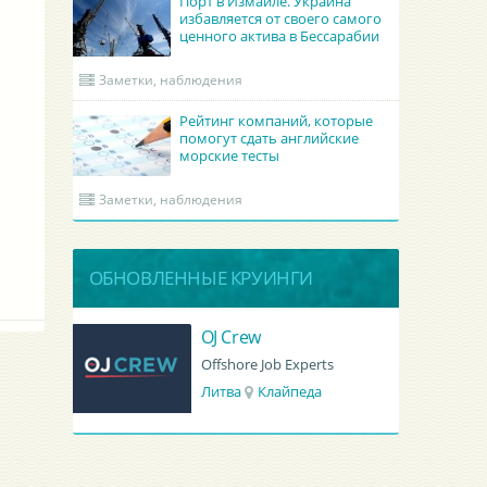
Порт в Измаиле. Украина
избавляется от своего самого
ценного актива в Бессарабии
Заметки, наблюдения
Рейтинг компаний, которые
помогут сдать английские
морские тесты
Заметки, наблюдения
ОБНОВЛЕННЫЕ КРУИНГИ
ILOT LTD
OJ Crew
OT LTD
Offshore Job Experts
Литва
Клайпеда