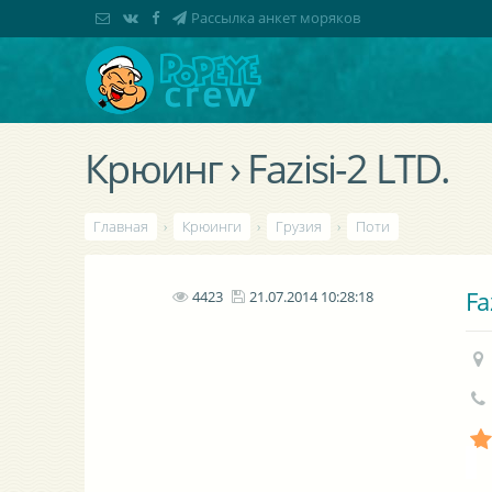
Рассылка анкет моряков
Крюинг › Fazisi-2 LTD.
Главная
›
Крюинги
›
Грузия
›
Поти
Fa
4423
21.07.2014 10:28:18