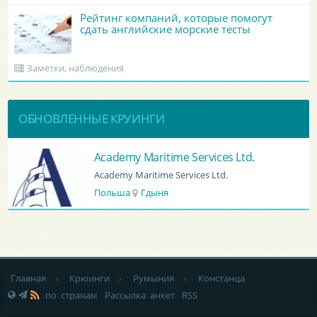
Рейтинг компаний, которые помогут
сдать английские морские тесты
Заметки, наблюдения
ОБНОВЛЕННЫЕ КРУИНГИ
BATUMI PORT PILOT LTD
BATUMI PORT PILOT LTD
Грузия
Батуми
Главная
›
Крюинги
›
Румыния
›
Констанца
по странам
Рассылка анкет
RSS