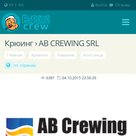
РУ
|
EN
Войти
Отзывы
Крюинг › AB CREWING SRL
Главная
›
Крюинги
›
Румыния
›
Констанца
по странам
6381
04.10.2015 23:56:26