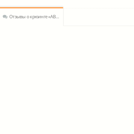
Отзывы о крюинге «AB CREWING SRL»