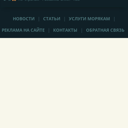
НОВОСТИ
|
СТАТЬИ
|
УСЛУГИ МОРЯКАМ
|
РЕКЛАМА НА САЙТЕ
|
КОНТАКТЫ
|
ОБРАТНАЯ СВЯЗЬ
При любом использовании материалов сайта,
не закрытая от
индексации гиперссылка
(hyperlink) на Popeye-Crew.com обязательна.
Администрация сайта «Popeye-Crew.com» не имеет никакого
отношения к морским агентствам и
не оказывает прямого
содействия в трудоустройстве
. Ответственность за содержание
объявлений (вакансий, резюме, комментариев) несут их авторы.
Подать объявление (вакансию/резюме/крюинг) без регистрации
можно отправив письмо на е-майл администрации сайта:
info
@
popeye-crew.com. Для корректной работы функционала
данного сайта требуется сохранение промежуточных или
постоянных данных на вашем компьютере, поэтому
ресурс