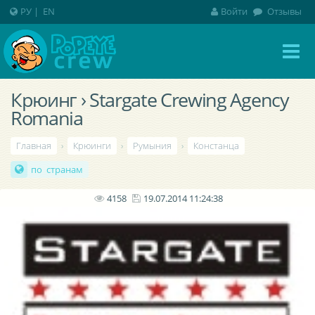
РУ
|
EN
Войти
Отзывы
Крюинг › Stargate Crewing Agency
Romania
Главная
›
Крюинги
›
Румыния
›
Констанца
по странам
4158
19.07.2014 11:24:38