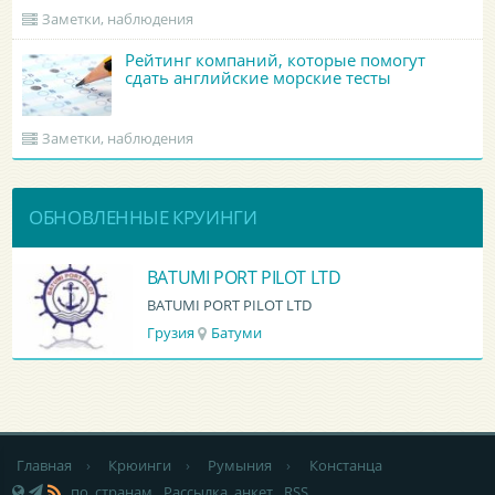
Заметки, наблюдения
Рейтинг компаний, которые помогут
сдать английские морские тесты
Заметки, наблюдения
ОБНОВЛЕННЫЕ КРУИНГИ
BATUMI PORT PILOT LTD
BATUMI PORT PILOT LTD
Грузия
Батуми
Главная
›
Крюинги
›
Румыния
›
Констанца
по странам
Рассылка анкет
RSS