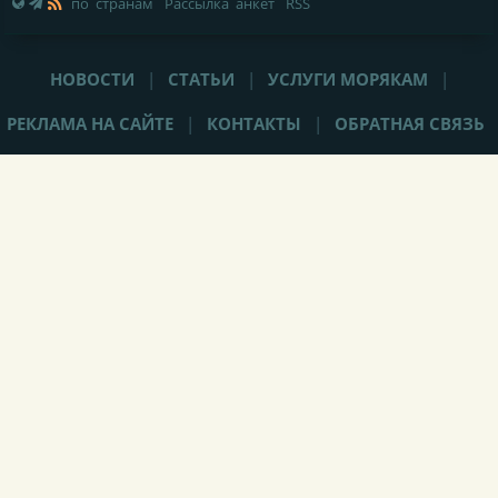
по странам
Рассылка анкет
RSS
НОВОСТИ
|
СТАТЬИ
|
УСЛУГИ МОРЯКАМ
|
РЕКЛАМА НА САЙТЕ
|
КОНТАКТЫ
|
ОБРАТНАЯ СВЯЗЬ
При любом использовании материалов сайта,
не закрытая от
индексации гиперссылка
(hyperlink) на Popeye-Crew.com обязательна.
Администрация сайта «Popeye-Crew.com» не имеет никакого
отношения к морским агентствам и
не оказывает прямого
содействия в трудоустройстве
. Ответственность за содержание
объявлений (вакансий, резюме, комментариев) несут их авторы.
Подать объявление (вакансию/резюме/крюинг) без регистрации
можно отправив письмо на е-майл администрации сайта:
info
@
popeye-crew.com. Для корректной работы функционала
данного сайта требуется сохранение промежуточных или
постоянных данных на вашем компьютере, поэтому
ресурс