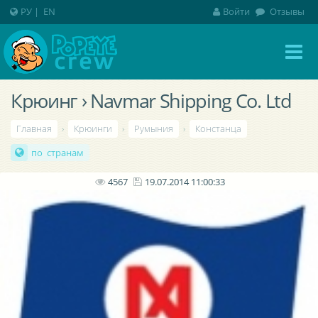
РУ
|
EN
Войти
Отзывы
Крюинг › Navmar Shipping Co. Ltd
Главная
›
Крюинги
›
Румыния
›
Констанца
по странам
4567
19.07.2014 11:00:33