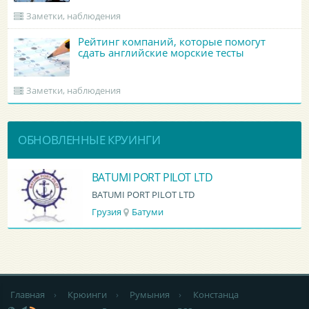
Заметки, наблюдения
Рейтинг компаний, которые помогут
сдать английские морские тесты
Заметки, наблюдения
ОБНОВЛЕННЫЕ КРУИНГИ
BATUMI PORT PILOT LTD
BATUMI PORT PILOT LTD
Грузия
Батуми
Главная
›
Крюинги
›
Румыния
›
Констанца