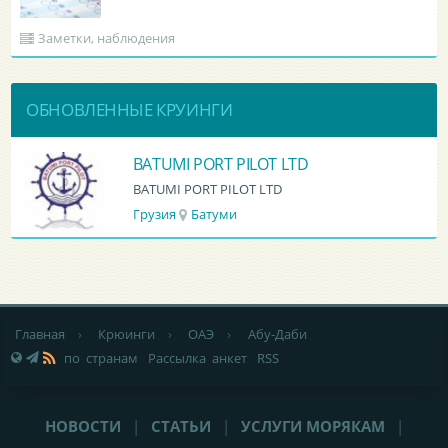
Заметки, наблюдения
ОБНОВЛЕННЫЕ КРУИНГИ
BATUMI PORT PILOT LTD
BATUMI PORT PILOT LTD
Грузия
Батуми
Главная
›
Крюинги
›
ОАЭ
›
Абу-Даби
по странам
Рассылка анкет
RSS
НОВОСТИ
|
СТАТЬИ
|
УСЛУГИ МОРЯКАМ
|