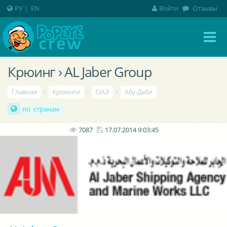
РУ
|
EN
Войти
Отзывы
Крюинг › AL Jaber Group
Главная
›
Крюинги
›
ОАЭ
›
Абу-Даби
по странам
7087
17.07.2014 9:03:45