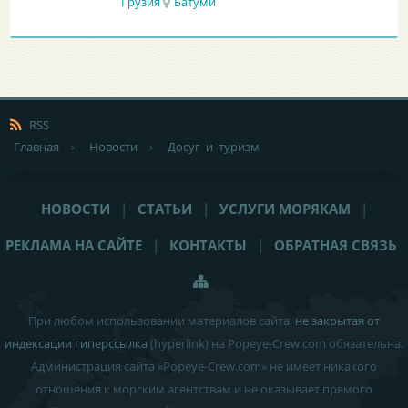
Грузия
Батуми
RSS
Главная
›
Новости
›
Досуг и туризм
НОВОСТИ
|
СТАТЬИ
|
УСЛУГИ МОРЯКАМ
|
РЕКЛАМА НА САЙТЕ
|
КОНТАКТЫ
|
ОБРАТНАЯ СВЯЗЬ
При любом использовании материалов сайта,
не закрытая от
индексации гиперссылка
(hyperlink) на Popeye-Crew.com обязательна.
Администрация сайта «Popeye-Crew.com» не имеет никакого
отношения к морским агентствам и
не оказывает прямого