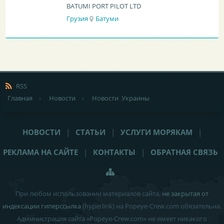
BATUMI PORT PILOT LTD
Грузия
Батуми
RSS
Главная
›
Новости
›
Новости Украины
НОВОСТИ
|
СТАТЬИ
|
УСЛУГИ МОРЯКАМ
|
РЕКЛАМА НА САЙТЕ
|
КОНТАКТЫ
|
ОБРАТНАЯ СВЯЗЬ
При любом использовании материалов сайта,
не закрытая от
индексации гиперссылка
(hyperlink) на Popeye-Crew.com обязательна.
Администрация сайта «Popeye-Crew.com» не имеет никакого