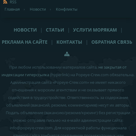
RSS
Главная
›
Новости
›
Конфликты
НОВОСТИ
|
СТАТЬИ
|
УСЛУГИ МОРЯКАМ
|
РЕКЛАМА НА САЙТЕ
|
КОНТАКТЫ
|
ОБРАТНАЯ СВЯЗЬ
При любом использовании материалов сайта,
не закрытая от
индексации гиперссылка
(hyperlink) на Popeye-Crew.com обязательна.
Администрация сайта «Popeye-Crew.com» не имеет никакого
отношения к морским агентствам и
не оказывает прямого
содействия в трудоустройстве
. Ответственность за содержание
объявлений (вакансий, резюме, комментариев) несут их авторы.
Подать объявление (вакансию/резюме/крюинг) без регистрации
можно отправив письмо на е-майл администрации сайта:
info
@
popeye-crew.com. Для корректной работы функционала
данного сайта требуется сохранение промежуточных или