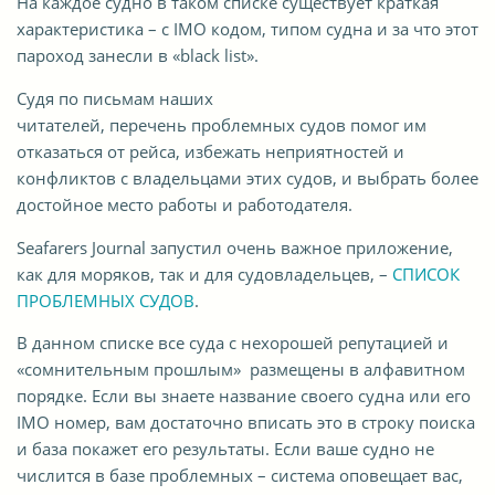
На каждое судно в таком списке существует краткая
характеристика – с IMO кодом, типом судна и за что этот
пароход занесли в «
black list
».
Cудя по письмам наших
читателей, перечень проблемных судов помог им
отказаться от рейса, избежать неприятностей и
конфликтов с владельцами этих судов, и выбрать более
достойное место работы и работодателя.
Seafarers Journal запустил очень важное приложение,
как для моряков, так и для судовладельцев, –
СПИСОК
ПРОБЛЕМНЫХ СУДОВ
.
В данном списке все суда с нехорошей репутацией и
«сомнительным прошлым» размещены в алфавитном
порядке. Если вы знаете название своего судна или его
IMO номер, вам достаточно вписать это в строку поиска
и база покажет его результаты. Если ваше судно не
числится в базе проблемных – система оповещает вас,