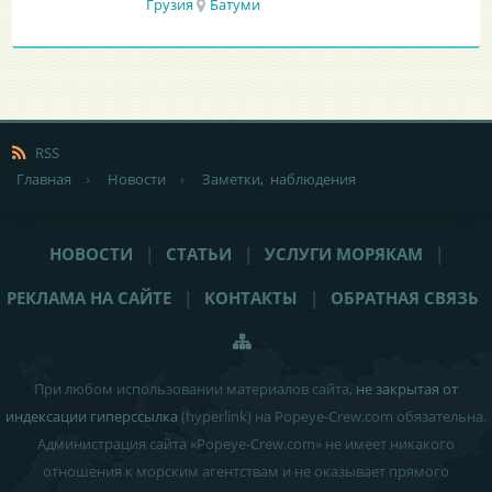
Грузия
Батуми
RSS
Главная
›
Новости
›
Заметки, наблюдения
НОВОСТИ
|
СТАТЬИ
|
УСЛУГИ МОРЯКАМ
|
РЕКЛАМА НА САЙТЕ
|
КОНТАКТЫ
|
ОБРАТНАЯ СВЯЗЬ
При любом использовании материалов сайта,
не закрытая от
индексации гиперссылка
(hyperlink) на Popeye-Crew.com обязательна.
Администрация сайта «Popeye-Crew.com» не имеет никакого
отношения к морским агентствам и
не оказывает прямого