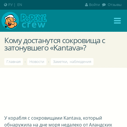
РУ
|
EN
Войти
Отзывы
Кому достанутся сокровища с
затонувшего «Kantava»?
Главная
›
Новости
›
Заметки, наблюдения
У корабля с сокровищами Kantava, который
обнаружила на дне моря недалеко от Аландских