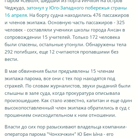
Паром «Севол», шедший из порта Инчхон на остров
Чеджудо,
затонул у Юго-Западного побережья страны
16 апреля
. На борту судна находились 476 пассажиров
и членов экипажа. Основную часть пассажиров - 325
человек - составляли ученики школы города Ансан в
сопровождении 15 учителей. Только 172 человека
были спасены, остальные утонули. Обнаружены тела
292 погибших, еще 12 считаются пропавшими без
вести.
В мае обвинения были предъявлены 15 членам
экипажа парома, все они с тех пор находятся под
стражей. По словам журналистов, звуки рыданий были
слышны в зале суда, когда прокуратура описывала
произошедшее. Как стало известно, капитан и еще один
высокопоставленный член экипажа обратились в суд с
прошением снисходительном к ним отношении.
Власти до сих пор разыскивают владельца компании-
оператора парома "Чонхэчжин" Ю Бен Ына - его