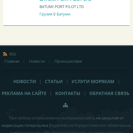
BATUMI PORT PILOT LTD
Грузия
Батуми
RSS
Главная
›
Новости
›
Происшествия
НОВОСТИ
|
СТАТЬИ
|
УСЛУГИ МОРЯКАМ
|
РЕКЛАМА НА САЙТЕ
|
КОНТАКТЫ
|
ОБРАТНАЯ СВЯЗЬ
При любом использовании материалов сайта,
не закрытая от
индексации гиперссылка
(hyperlink) на Popeye-Crew.com обязательна.
Администрация сайта «Popeye-Crew.com» не имеет никакого