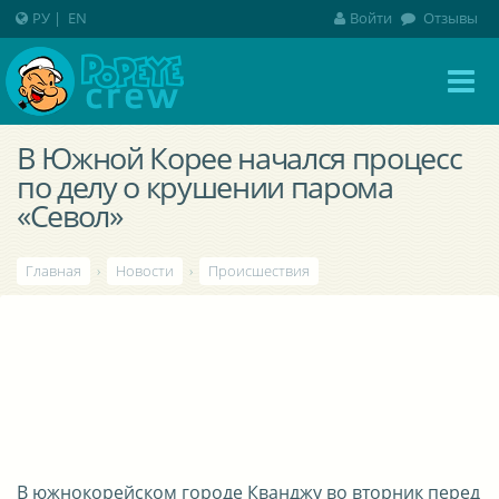
РУ
|
EN
Войти
Отзывы
В Южной Корее начался процесс
по делу о крушении парома
«Севол»
Главная
›
Новости
›
Происшествия
В южнокорейском городе Кванджу во вторник перед