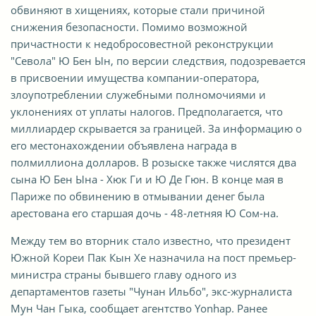
обвиняют в хищениях, которые стали причиной
снижения безопасности. Помимо возможной
причастности к недобросовестной реконструкции
"Севолa" Ю Бен Ын, по версии следствия, подозревается
в присвоении имущества компании-оператора,
злоупотреблении служебными полномочиями и
уклонениях от уплаты налогов. Предполагается, что
миллиардер скрывается за границей. За информацию о
его местонахождении объявлена награда в
полмиллиона долларов. В розыске также числятся два
сына Ю Бен Ына - Хюк Ги и Ю Де Гюн. В конце мая в
Париже по обвинению в отмывании денег была
арестована его старшая дочь - 48-летняя Ю Сом-на.
Между тем во вторник стало известно, что президент
Южной Кореи Пак Кын Хе назначила на пост премьер-
министра страны бывшего главу одного из
департаментов газеты "Чунан Ильбо", экс-журналиста
Мун Чан Гыка, сообщает агентство Yonhap. Ранее