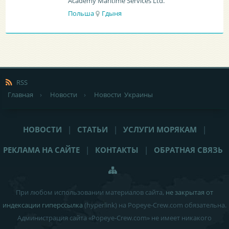
BATUMI PORT PILOT LTD
Грузия
Батуми
RSS
Главная
›
Новости
›
Новости Украины
НОВОСТИ
|
СТАТЬИ
|
УСЛУГИ МОРЯКАМ
|
РЕКЛАМА НА САЙТЕ
|
КОНТАКТЫ
|
ОБРАТНАЯ СВЯЗЬ
При любом использовании материалов сайта,
не закрытая от
индексации гиперссылка
(hyperlink) на Popeye-Crew.com обязательна.
Администрация сайта «Popeye-Crew.com» не имеет никакого