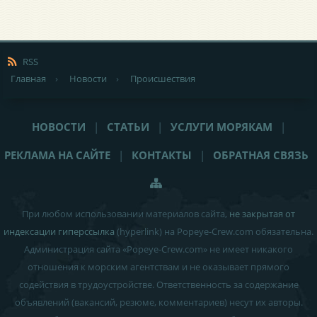
RSS
Главная
›
Новости
›
Происшествия
НОВОСТИ
|
СТАТЬИ
|
УСЛУГИ МОРЯКАМ
|
РЕКЛАМА НА САЙТЕ
|
КОНТАКТЫ
|
ОБРАТНАЯ СВЯЗЬ
При любом использовании материалов сайта,
не закрытая от
индексации гиперссылка
(hyperlink) на Popeye-Crew.com обязательна.
Администрация сайта «Popeye-Crew.com» не имеет никакого
отношения к морским агентствам и
не оказывает прямого
содействия в трудоустройстве
. Ответственность за содержание
объявлений (вакансий, резюме, комментариев) несут их авторы.