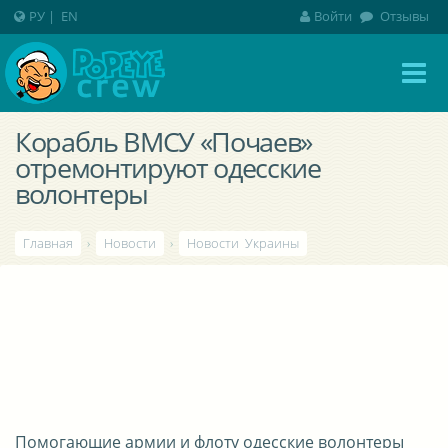
РУ
|
EN
Войти
Отзывы
Корабль ВМСУ «Почаев»
отремонтируют одесские
волонтеры
Главная
›
Новости
›
Новости Украины
Помогающие армии и флоту одесские волонтеры