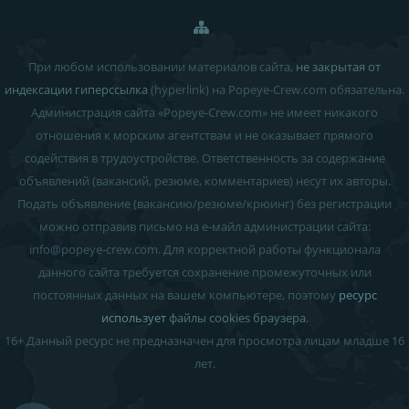
При любом использовании материалов сайта,
не закрытая от
индексации гиперссылка
(hyperlink) на Popeye-Crew.com обязательна.
Администрация сайта «Popeye-Crew.com» не имеет никакого
отношения к морским агентствам и
не оказывает прямого
содействия в трудоустройстве
. Ответственность за содержание
объявлений (вакансий, резюме, комментариев) несут их авторы.
Подать объявление (вакансию/резюме/крюинг) без регистрации
можно отправив письмо на е-майл администрации сайта:
info
@
popeye-crew.com. Для корректной работы функционала
данного сайта требуется сохранение промежуточных или
постоянных данных на вашем компьютере, поэтому
ресурс
использует
файлы cookies браузера
.
16+
Данный ресурс не предназначен для просмотра лицам младше 16
лет.